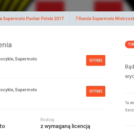
a Supermoto Puchar Polski 2017
7 Runda Supermoto Mistrzost
enia
TU
ocykle, Supermoto
WYNIKI
Bąd
wyd
ocykle, Supermoto
WYNIKI
Ta st
Szcz
Rodzaj
to
z wymaganą licencją