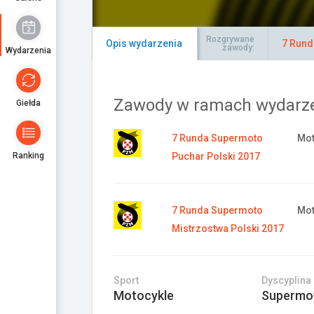
Rozgrywane
Opis wydarzenia
7 Rund
zawody:
Wydarzenia
Zawody w ramach wydarz
Giełda
7 Runda Supermoto
Mot
Ranking
Puchar Polski 2017
7 Runda Supermoto
Mot
Mistrzostwa Polski 2017
Sport
Dyscyplina
Motocykle
Supermo