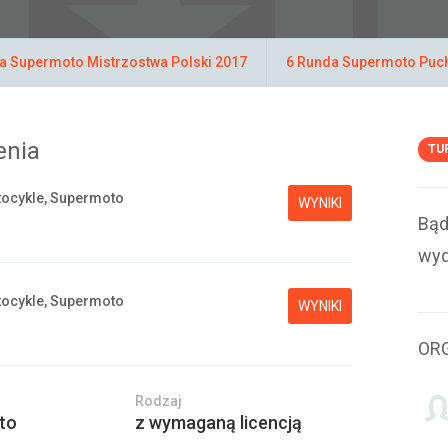
a Supermoto Mistrzostwa Polski 2017
6 Runda Supermoto Puch
enia
TU
ocykle, Supermoto
WYNIKI
Bąd
wyd
ocykle, Supermoto
WYNIKI
OR
Rodzaj
to
z wymaganą licencją