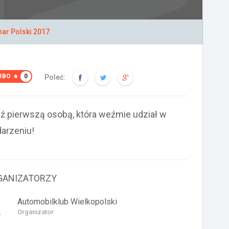
ar Polski 2017
RBO
0
Poleć:
ź pierwszą osobą, która weźmie udział w
arzeniu!
GANIZATORZY
Automobilklub Wielkopolski
Organizator