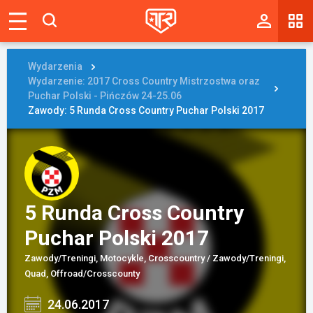
Magazyn
Tablica
Wydarzenia
Wydarzenie: 2017 Cross Country Mistrzostwa oraz
Wyniki
Puchar Polski - Pińczów 24-25.06
Zawody: 5 Runda Cross Country Puchar Polski 2017
Blogi
Galerie
Wydarzenia
5 Runda Cross Country
Giełda
Puchar Polski 2017
Ranking
Zawody/Treningi, Motocykle, Crosscountry / Zawody/Treningi,
Quad, Offroad/Crosscounty
Zaloguj się
24.06.2017