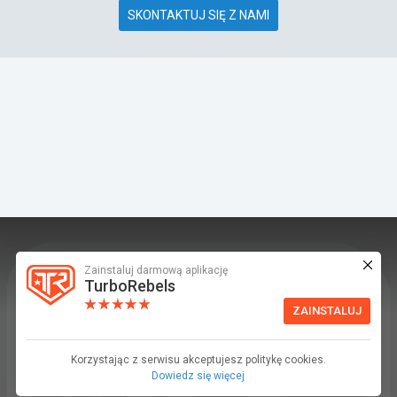
SKONTAKTUJ SIĘ Z NAMI
Zainstaluj darmową aplikację
TurboRebels to platforma społecznościowa i
TurboRebels
aplikacja mobilna dla fanów motoryzacji.
ZAINSTALUJ
INFORMACJE I KONTAKT
Baza wiedzy (F.A.Q.)
Korzystając z serwisu akceptujesz politykę cookies.
Dowiedz się więcej
Regulamin