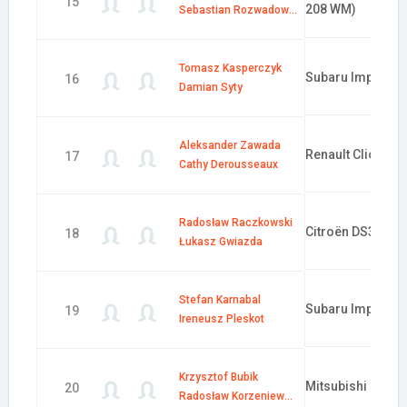
15
208 WM)
Sebastian Rozwadowski
Tomasz Kasperczyk
Subaru Impreza 
16
Damian Syty
Aleksander Zawada
Renault Clio R3
17
Cathy Derousseaux
Radosław Raczkowski
Citroën DS3 R3T
18
Łukasz Gwiazda
Stefan Karnabal
Subaru Impreza 
19
Ireneusz Pleskot
Krzysztof Bubik
Mitsubishi Lancer
20
Radosław Korzeniewski