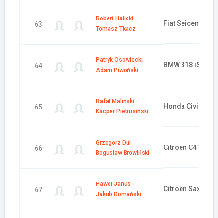
Robert Halicki
Fiat Seicento Kit
63
Tomasz Tkacz
Patryk Osowiecki
BMW 318 iS
64
Adam Piwoński
Rafał Maliński
Honda Civic Typ
65
Kacper Pietrusiński
Grzegorz Dul
Citroën C4 WRC 
66
Bogusław Browiński
Paweł Janus
Citroën Saxo VT
67
Jakub Domański