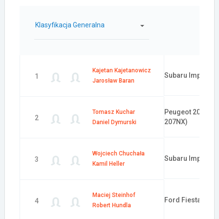
Klasyfikacja Generalna
Samochód:
Kajetan Kajetanowicz
Subaru Impreza 
1
Jarosław Baran
Peugeot 207 S20
Tomasz Kuchar
2
207NX)
Daniel Dymurski
Wojciech Chuchała
Subaru Impreza 
3
Kamil Heller
Maciej Steinhof
Ford Fiesta R5 (
4
Robert Hundla