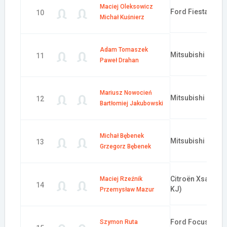
Maciej Oleksowicz
Ford Fiesta S200
10
Michał Kuśnierz
Adam Tomaszek
Mitsubishi Lance
11
Paweł Drahan
Mariusz Nowocień
Mitsubishi Lance
12
Bartłomiej Jakubowski
Michał Bębenek
Mitsubishi Lancer
13
Grzegorz Bębenek
Citroën Xsara WR
Maciej Rzeźnik
14
KJ)
Przemysław Mazur
Ford Focus RS W
Szymon Ruta