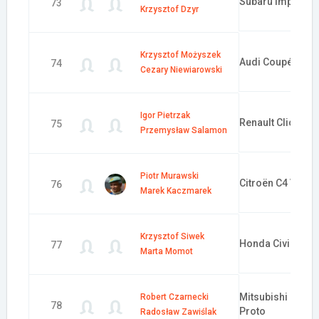
Subaru Impreza 
73
Krzysztof Dzyr
Krzysztof Możyszek
Audi Coupé S2
74
Cezary Niewiarowski
Igor Pietrzak
Renault Clio RS
75
Przemysław Salamon
Piotr Murawski
Citroën C4 VTS
76
Marek Kaczmarek
Krzysztof Siwek
Honda Civic Typ
77
Marta Momot
Mitsubishi Lance
Robert Czarnecki
78
Proto
Radosław Zawiślak