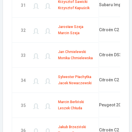
Krzysztof Sawicki
Subaru Impreza 
31
Krzysztof Kapuścik
Jarosław Szeja
Citroën C2 R2 Ma
32
Marcin Szeja
Jan Chmielewski
Citroën DS3 R3T
33
Monika Chmielewska
Sylwester Płachytka
Citroën C2 R2 Ma
34
Jacek Nowaczewski
Marcin Berliński
Peugeot 206 RC
35
Leszek Chłuda
Jakub Brzeziński
Citroën C2 R2 Ma
36