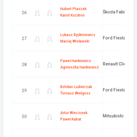
Hubert Ptaszek
Škoda Fabia WRC
26
Kamil Kozdroń
Łukasz Byśkiniewicz
Ford Fiesta R2
27
Maciej Wisławski
Paweł Hankiewicz
Renault Clio Will
28
Agnieszka Hankiewicz
Bohdan Ludwiczak
Ford Fiesta 4x4 
29
Tomasz Wielgosz
Artur Wieczorek
Mitsubishi Lance
30
Paweł Kabat