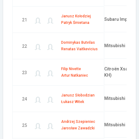
Janusz Kołodziej
Subaru Impreza 
21
Patryk Śmietana
Dominykas Butvilas
Mitsubishi Lance
22
Renatas Vaitkevicius
Citroën Xsara WR
Filip Nivette
23
KH)
Artur Natkaniec
Janusz Słobodzian
Mitsubishi Lance
24
Łukasz Witek
Andrzej Szepieniec
Mitsubishi Lance
25
Jarosław Zawadzki