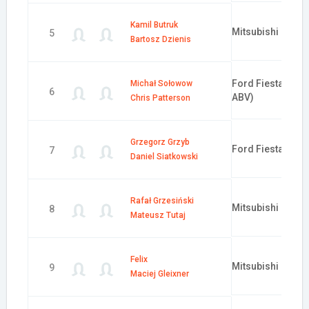
Kamil Butruk
Mitsubishi Lance
5
Bartosz Dzienis
Ford Fiesta RS 
Michał Sołowow
6
ABV)
Chris Patterson
Grzegorz Grzyb
Ford Fiesta R5 (
7
Daniel Siatkowski
Rafał Grzesiński
Mitsubishi Lance
8
Mateusz Tutaj
Felix
Mitsubishi Lance
9
Maciej Gleixner