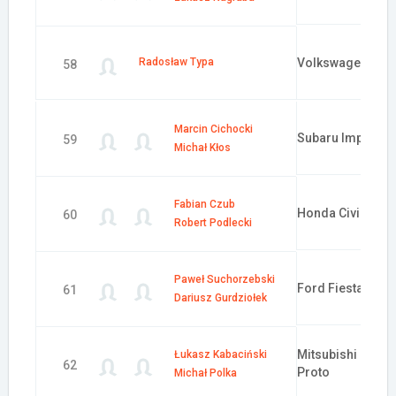
Radosław Typa
Volkswagen Polo
58
Marcin Cichocki
Subaru Impreza 
59
Michał Kłos
Fabian Czub
Honda Civic Typ
60
Robert Podlecki
Paweł Suchorzebski
Ford Fiesta R2
61
Dariusz Gurdziołek
Mitsubishi Lance
Łukasz Kabaciński
62
Proto
Michał Polka