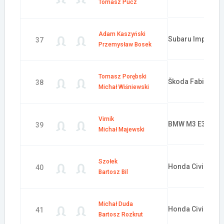
Tomasz Pucz
Adam Kaszyński
Subaru Impreza 
37
Przemysław Bosek
Tomasz Porębski
Škoda Fabia R2
38
Michał Wiśniewski
Virnik
BMW M3 E36
39
Michał Majewski
Szołek
Honda Civic Type
40
Bartosz Bil
Michał Duda
Honda Civic
41
Bartosz Rozkrut