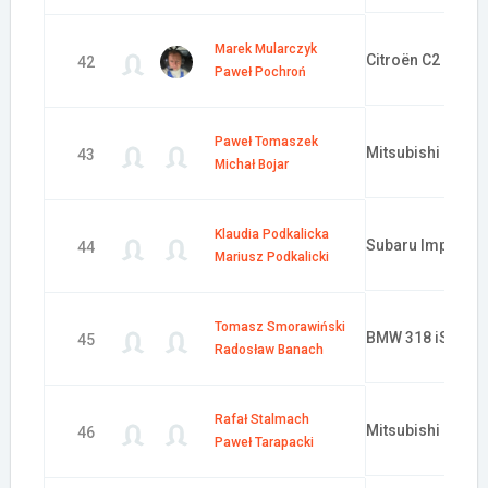
Marek Mularczyk
Citroën C2 R2 Ma
42
Paweł Pochroń
Paweł Tomaszek
Mitsubishi Lance
43
Michał Bojar
Klaudia Podkalicka
Subaru Impreza 
44
Mariusz Podkalicki
Tomasz Smorawiński
BMW 318 iS E30
45
Radosław Banach
Rafał Stalmach
Mitsubishi Lance
46
Paweł Tarapacki