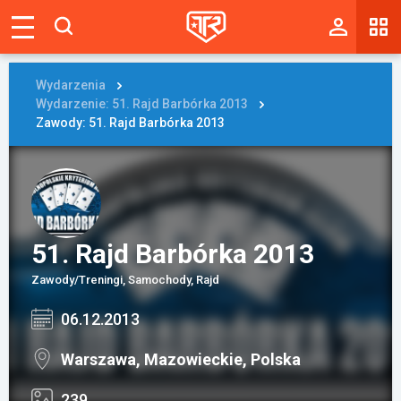
Magazyn
Tablica
Wydarzenia
Wydarzenie: 51. Rajd Barbórka 2013
Wyniki
Zawody: 51. Rajd Barbórka 2013
Blogi
Galerie
Wydarzenia
51. Rajd Barbórka 2013
Giełda
Zawody/Treningi, Samochody, Rajd
06.12.2013
Ranking
Warszawa, Mazowieckie, Polska
Zaloguj się
239