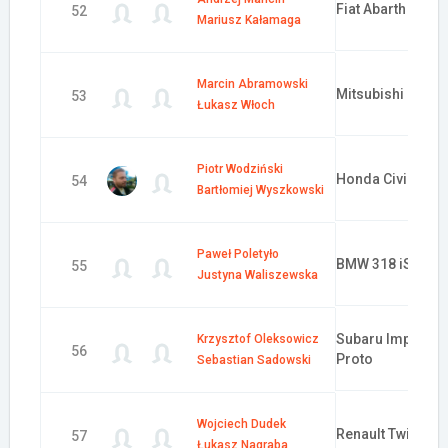
Fiat Abarth 500 R
52
Mariusz Kałamaga
Marcin Abramowski
Mitsubishi Lance
53
Łukasz Włoch
Piotr Wodziński
Honda Civic Typ
54
Bartłomiej Wyszkowski
Paweł Poletyło
BMW 318 iS E30
55
Justyna Waliszewska
Subaru Impreza 
Krzysztof Oleksowicz
56
Proto
Sebastian Sadowski
Wojciech Dudek
Renault Twingo 
57
Łukasz Nagraba