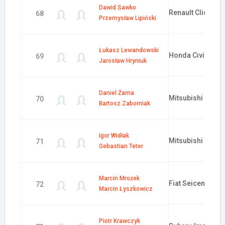
Dawid Sawko
Renault Clio Spor
68
Przemysław Lipiński
Łukasz Lewandowski
Honda Civic Typ
69
Jarosław Hryniuk
Daniel Żarna
Mitsubishi Lance
70
Bartosz Zaborniak
Igor Widłak
Mitsubishi Lance
71
Sebastian Teter
Marcin Mrożek
Fiat Seicento
72
Marcin Łyszkowicz
Piotr Krawczyk