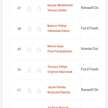
Kacper Wróblewski
Renault Clio
47
Tomasz Borko
Bartosz Foltyn
Ford Fiesta R2
48
Sebastian Haise
Marcin Kurp
Honda Civic
49
Piotr Pasztaleniec
Tomasz Foltyn
Ford Fiesta R2
50
Szymon Marciniak
Jacek Płonka
Renault Clio R3
51
Krzysztof Barnat
Andrzej Mancin