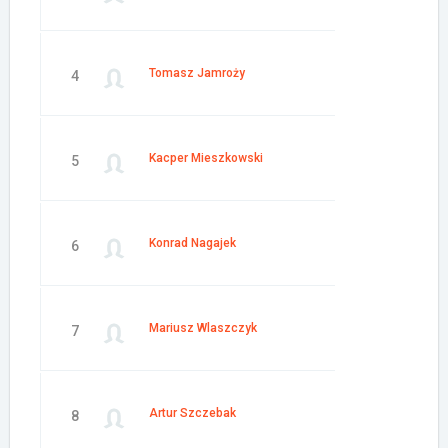
Tomasz Jamroży
4
Kacper Mieszkowski
5
Konrad Nagajek
6
Mariusz Wlaszczyk
7
Artur Szczebak
8