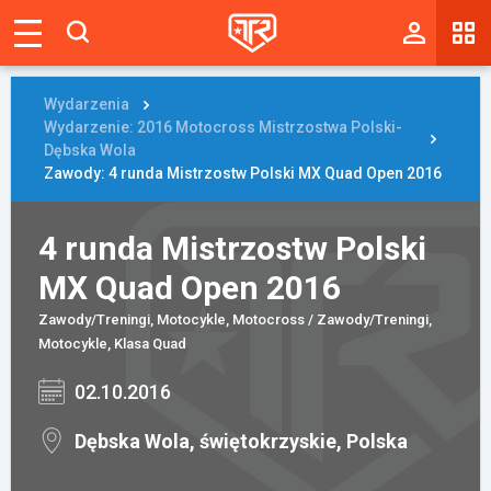
Magazyn
Tablica
Wydarzenia
Wydarzenie: 2016 Motocross Mistrzostwa Polski-
Wyniki
Dębska Wola
Zawody: 4 runda Mistrzostw Polski MX Quad Open 2016
Blogi
4 runda Mistrzostw Polski
Galerie
MX Quad Open 2016
Wydarzenia
Zawody/Treningi, Motocykle, Motocross / Zawody/Treningi,
Giełda
Motocykle, Klasa Quad
02.10.2016
Ranking
Dębska Wola, świętokrzyskie, Polska
Zaloguj się