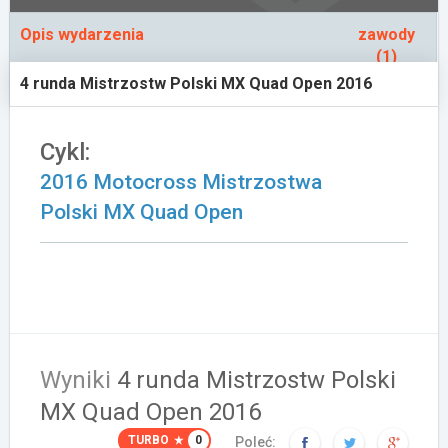
Załóż konto
Opis wydarzenia
zawody
(1)
4 runda Mistrzostw Polski MX Quad Open 2016
Cykl:
2016 Motocross Mistrzostwa
Polski MX Quad Open
Wyniki
4 runda Mistrzostw Polski
MX Quad Open 2016
TURBO
0
Poleć: