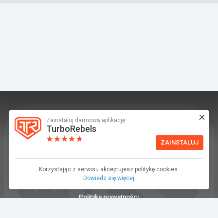
Zainstaluj darmową aplikację
TurboRebels to platforma społecznościowa i
TurboRebels
aplikacja mobilna dla fanów motoryzacji.
ZAINSTALUJ
INFORMACJE I KONTAKT
Baza wiedzy (F.A.Q.)
Korzystając z serwisu akceptujesz politykę cookies.
Dowiedz się więcej
Regulamin
Polityka prywatności
Kontakt