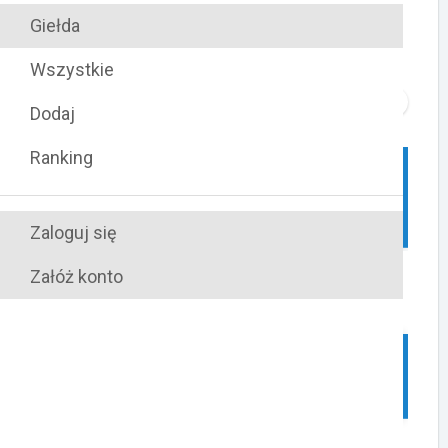
Giełda
Wyniki
1 Runda Puchar Polski
MX65 2009
Wszystkie
TURBO
0
Poleć:
Dodaj
Ranking
Zaloguj się
Załóż konto
Kamil Osieleniec
1
47 pkt