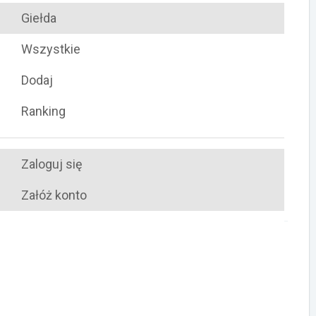
Giełda
sobota, 27.01.2018
Wszystkie
Dodaj
Tor Bednary, Bednary 17, Bednary, 62-010
Pobiedziska
Ranking
POKAŻ MAPĘ
Zaloguj się
WWW organizatora
Załóż konto
Jesteś organizatorem tego wydarzenia?
Kliknij tutaj
i
zacznij nim zarządzać w TurboRebels
TURBO
0