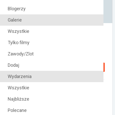
Opis wydarzenia
Blogerzy
1 Runda Power Stage Bednary 2018
Galerie
Wszystkie
Zawody w ramach
Tylko filmy
wydarzenia
Zawody/Zlot
Dodaj
WYNIKI
1 Runda Power Stage Bednary 2018
Wydarzenia
Wszystkie
Sport
Dyscyplina
Rodzaj
Samochody
Rally Sprint
bez licencji
Najbliższe
Polecane