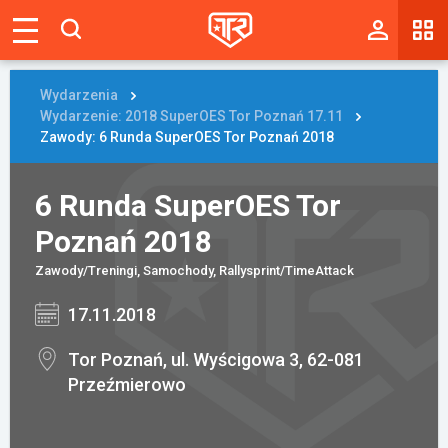
Magazyn
Tablica
Wydarzenia
Wydarzenie: 2018 SuperOES Tor Poznań 17.11
Wyniki
Zawody: 6 Runda SuperOES Tor Poznań 2018
Blogi
6 Runda SuperOES Tor
Galerie
Poznań 2018
Wydarzenia
Zawody/Treningi, Samochody, Rallysprint/TimeAttack
17.11.2018
Giełda
Ranking
Tor Poznań, ul. Wyścigowa 3, 62-081
Przeźmierowo
Zaloguj się