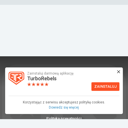
Zainstaluj darmową aplikację
TurboRebels to platforma społecznościowa i
TurboRebels
aplikacja mobilna dla fanów motoryzacji.
ZAINSTALUJ
INFORMACJE I KONTAKT
Baza wiedzy (F.A.Q.)
Korzystając z serwisu akceptujesz politykę cookies.
Dowiedz się więcej
Regulamin
Polityka prywatności