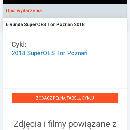
Załóż konto
Opis wydarzenia
6 Runda SuperOES Tor Poznań 2018
Cykl:
2018 SuperOES Tor Poznań
ZOBACZ PEŁNĄ TABELĘ CYKLU
Zdjęcia i filmy powiązane z