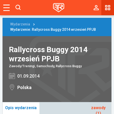
Magazyn
Tablica
Wydarzenia
Wydarzenie: Rallycross Buggy 2014 wrzesień PPJB
Wyniki
Blogi
Rallycross Buggy 2014
wrzesień PPJB
Galerie
Zawody/Treningi, Samochody, Rallycross Buggy
Wydarzenia
01.09.2014
Giełda
Polska
Ranking
Opis wydarzenia
zawody
Zaloguj się
(1)