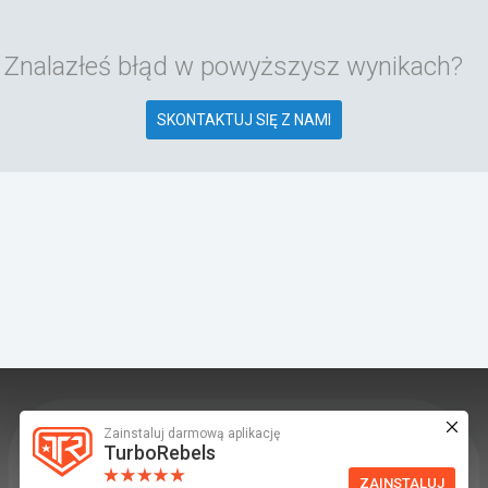
Znalazłeś błąd w powyższysz wynikach?
SKONTAKTUJ SIĘ Z NAMI
Zainstaluj darmową aplikację
TurboRebels to platforma społecznościowa i
TurboRebels
aplikacja mobilna dla fanów motoryzacji.
ZAINSTALUJ