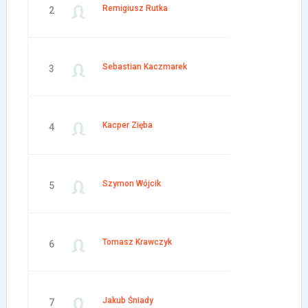
Remigiusz Rutka
2
Sebastian Kaczmarek
3
Kacper Zięba
4
Szymon Wójcik
5
Tomasz Krawczyk
6
Jakub Śniady
7