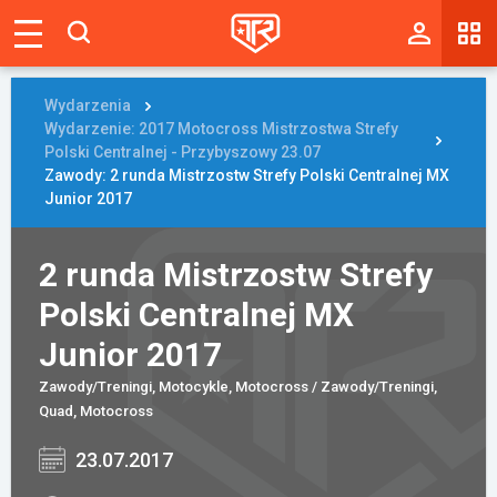
Magazyn
Tablica
Wydarzenia
Wydarzenie: 2017 Motocross Mistrzostwa Strefy
Wyniki
Polski Centralnej - Przybyszowy 23.07
Zawody: 2 runda Mistrzostw Strefy Polski Centralnej MX
Junior 2017
Blogi
Galerie
2 runda Mistrzostw Strefy
Wydarzenia
Polski Centralnej MX
Junior 2017
Giełda
Zawody/Treningi, Motocykle, Motocross / Zawody/Treningi,
Ranking
Quad, Motocross
23.07.2017
Zaloguj się