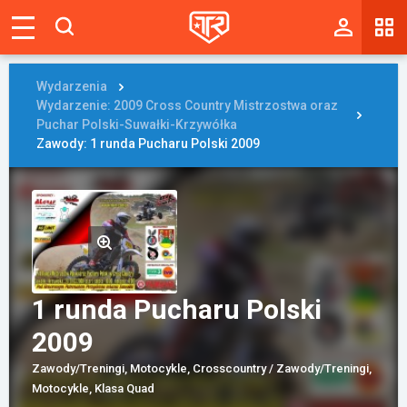
Magazyn
Tablica
Wydarzenia
Wydarzenie: 2009 Cross Country Mistrzostwa oraz
Wyniki
Puchar Polski-Suwałki-Krzywółka
Zawody: 1 runda Pucharu Polski 2009
Blogi
Galerie
Wydarzenia
Giełda
1 runda Pucharu Polski
Ranking
2009
Zawody/Treningi, Motocykle, Crosscountry / Zawody/Treningi,
Motocykle, Klasa Quad
Zaloguj się