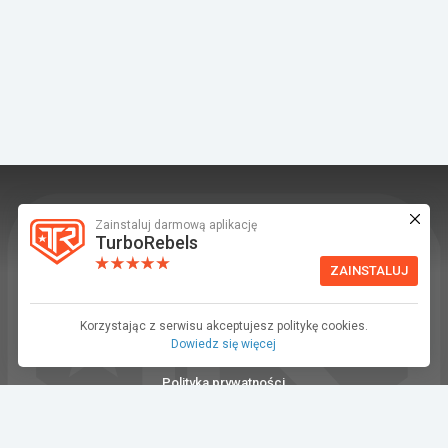
Zainstaluj darmową aplikację
TurboRebels to platforma społecznościowa i
TurboRebels
aplikacja mobilna dla fanów motoryzacji.
ZAINSTALUJ
INFORMACJE I KONTAKT
Baza wiedzy (F.A.Q.)
Korzystając z serwisu akceptujesz politykę cookies.
Dowiedz się więcej
Regulamin
Polityka prywatności
Kontakt