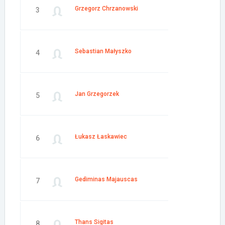
Grzegorz Chrzanowski
3
Sebastian Małyszko
4
Jan Grzegorzek
5
Łukasz Łaskawiec
6
Gediminas Majauscas
7
Thans Sigitas
8