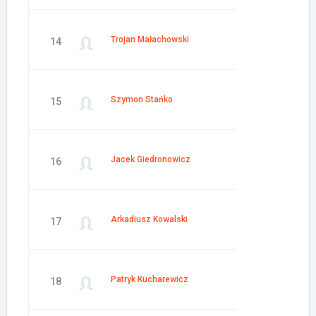
Trojan Małachowski
14
Szymon Stańko
15
Jacek Giedronowicz
16
Arkadiusz Kowalski
17
Patryk Kucharewicz
18