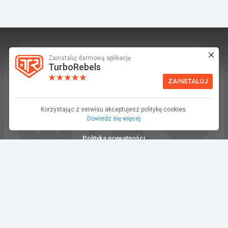
Zainstaluj darmową aplikację
TurboRebels to platforma społecznościowa i
TurboRebels
aplikacja mobilna dla fanów motoryzacji.
ZAINSTALUJ
INFORMACJE I KONTAKT
Baza wiedzy (F.A.Q.)
Korzystając z serwisu akceptujesz politykę cookies.
Dowiedz się więcej
Regulamin
Polityka prywatności
Kontakt
Dla Mediów
©2026 TurboRebels