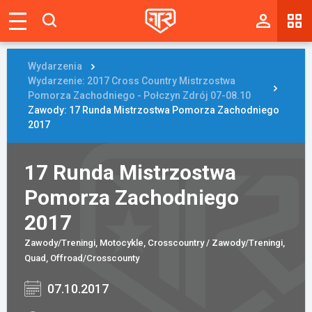
Magazyn
Tablica
Wydarzenia
Wydarzenie: 2017 Cross Country Mistrzostwa
Wyniki
Pomorza Zachodniego - Połczyn Zdrój 07-08.10
Zawody: 17 Runda Mistrzostwa Pomorza Zachodniego
2017
Blogi
Galerie
17 Runda Mistrzostwa
Wydarzenia
Pomorza Zachodniego
2017
Giełda
Zawody/Treningi, Motocykle, Crosscountry / Zawody/Treningi,
Ranking
Quad, Offroad/Crosscounty
07.10.2017
Zaloguj się