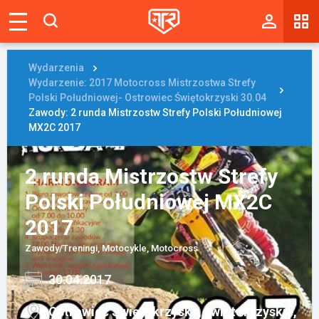
Magazyn
Tablica
Wydarzenia
Wydarzenie: 2017 Motocross Mistrzostwa Strefy
Wyniki
Polski Południowej- Ostrowiec Świętokrzyski 30.04
Zawody: 2 runda Mistrzostw Strefy Polski Południowej
MX2C 2017
Blogi
Galerie
2 runda Mistrzostw Strefy
Wydarzenia
Polski Południowej MX2C
2017
Giełda
Zawody/Treningi, Motocykle, Motocross
Ranking
30.04.2017
Zaloguj się
Ostrowiec Świętokrzyski , świętokrzyskie,