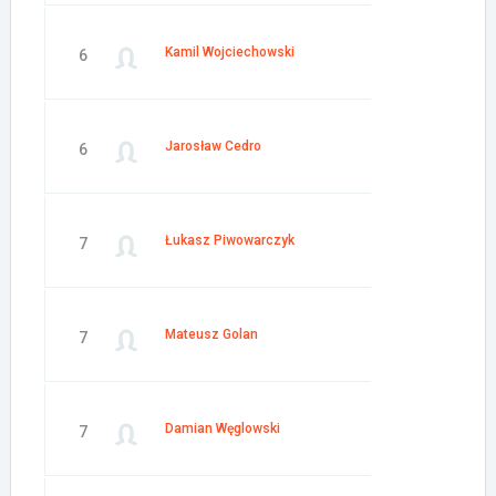
Kamil Wojciechowski
6
Jarosław Cedro
6
Łukasz Piwowarczyk
7
Mateusz Golan
7
Damian Węglowski
7