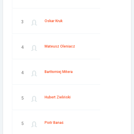
Oskar Kruk
3
Mateusz Oleniacz
4
Bartłomiej Mitera
4
Hubert Zieliński
5
Piotr Banaś
5