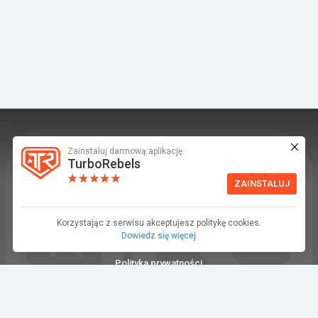
Zainstaluj darmową aplikację
TurboRebels to platforma społecznościowa i
TurboRebels
aplikacja mobilna dla fanów motoryzacji.
ZAINSTALUJ
INFORMACJE I KONTAKT
Baza wiedzy (F.A.Q.)
Korzystając z serwisu akceptujesz politykę cookies.
Dowiedz się więcej
Regulamin
Polityka prywatności
Kontakt
Dla Mediów