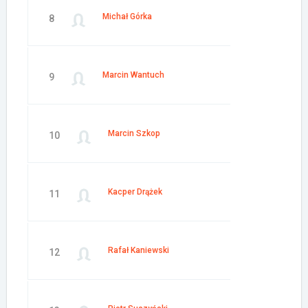
Michał Górka
8
Marcin Wantuch
9
Marcin Szkop
10
Kacper Drążek
11
Rafał Kaniewski
12