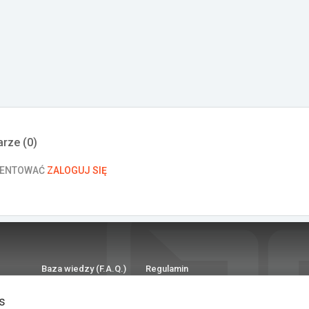
rze (
0
)
MENTOWAĆ
ZALOGUJ SIĘ
Baza wiedzy (F.A.Q.)
Regulamin
Polityka prywatności
Kontakt
s