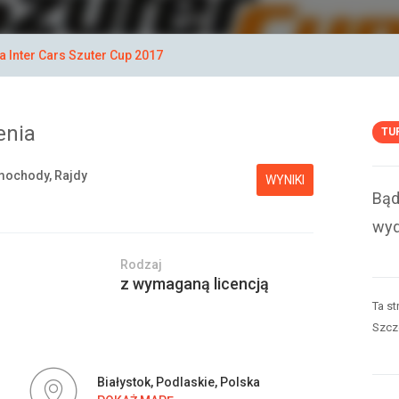
a Inter Cars Szuter Cup 2017
enia
TU
ochody, Rajdy
WYNIKI
Bąd
wyd
Rodzaj
z wymaganą licencją
Ta st
Szcz
Białystok, Podlaskie, Polska