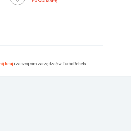
POKAŻ MAPĘ
nij tutaj
i zacznij nim zarządzać w TurboRebels