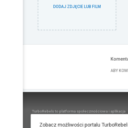
DODAJ ZDJĘCIE LUB FILM
Komenta
ABY KO
TurboRebels to platforma społecznościowa i aplikacja
mobilna dla fanów motoryzacji.
INFORMACJE I KONTAKT
Zobacz możliwości portalu TurboRebel