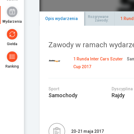
Rozgrywane
Opis wydarzenia
1 Rund
zawody:
Wydarzenia
Zawody w ramach wydarz
Giełda
1 Runda Inter Cars Szuter
Sam
Ranking
Cup 2017
Sport
Dyscyplina
Samochody
Rajdy
20-21 maja 2017