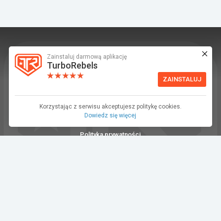
Zainstaluj darmową aplikację
TurboRebels to platforma społecznościowa i
TurboRebels
aplikacja mobilna dla fanów motoryzacji.
ZAINSTALUJ
INFORMACJE I KONTAKT
Baza wiedzy (F.A.Q.)
Korzystając z serwisu akceptujesz politykę cookies.
Dowiedz się więcej
Regulamin
Polityka prywatności
Kontakt
Dla Mediów
©2026 TurboRebels