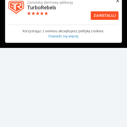
Zainstaluj darmową aplikację
TurboRebels
ZAINSTALUJ
Korzystając z serwisu akceptujesz politykę cookies.
Dowiedz się więcej
Dane pochodzą z bazy danych TurboRebels. Wciąż pracujemy nad ich
aktualnością.
MIEJSCE W ZAWODACH
1
2