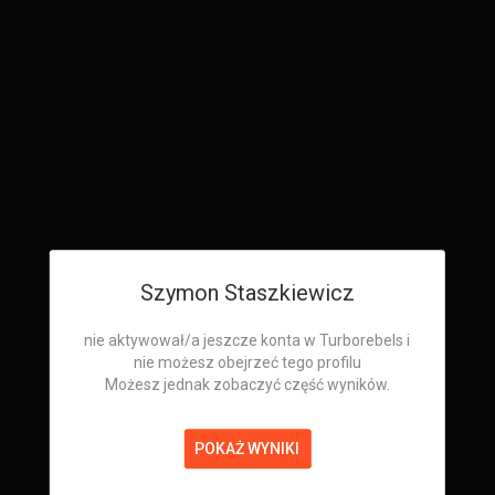
Szymon Staszkiewicz
nie aktywował/a jeszcze konta w Turborebels i
nie możesz obejrzeć tego profilu
Możesz jednak zobaczyć część wyników.
POKAŻ WYNIKI
Szymon Staszkiewicz