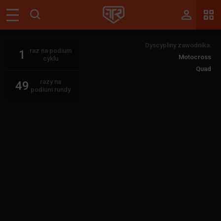
Magazyn
Dyscypliny zawodnika:
Tablica
raz na podium
1
Motocross
cyklu
Wyniki
Quad
razy na
49
Blogi
podium rundy
Galerie
Wydarzenia
Giełda
Ranking
Zaloguj się