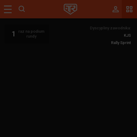
Magazyn
Dyscypliny zawodnika:
Tablica
raz na podium
1
KJS
rundy
Wyniki
Rally Sprint
Blogi
Galerie
Wydarzenia
Giełda
Ranking
Zaloguj się