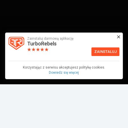
Zainstaluj darmową aplikację
TurboRebels
ZAINSTALUJ
Korzystając z serwisu akceptujesz politykę cookies.
Dowiedz się więcej
Dane pochodzą z bazy danych TurboRebels. Wciąż pracujemy nad ich
aktualnością.