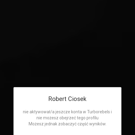
Robert Ciosek
nie aktywował/a jeszcze konta w Turborebels i
nie możesz obejrzeć tego profilu
Możesz jednak zobaczyć część wyników.