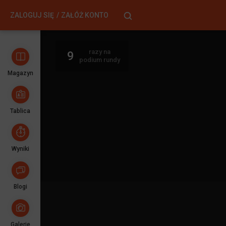
ZALOGUJ SIĘ
ZAŁÓŻ KONTO
razy na
9
podium rundy
Magazyn
Tablica
Wyniki
Blogi
Galerie