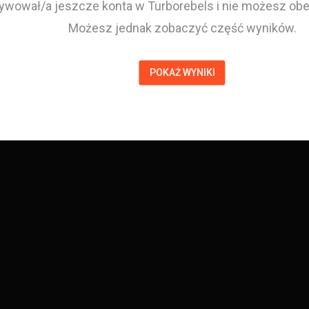
tywował/a jeszcze konta w Turborebels i nie możesz obej
Możesz jednak zobaczyć część wyników.
POKAŻ WYNIKI
Piotr Jedynak
Zawodnik