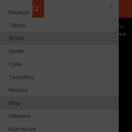
Magazyn
Tablica
Dyscypliny zawodnika:
raz na podium
1
KJS
cyklu
Wyniki
razy na
9
Wyniki
podium rundy
Cykle
Zawodnicy
Miejsca
Blogi
Polecane
Najnowsze