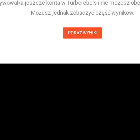
tywował/a jeszcze konta w Turborebels i nie możesz obej
Możesz jednak zobaczyć część wyników.
POKAŻ WYNIKI
Michał Oleś
Zawodnik