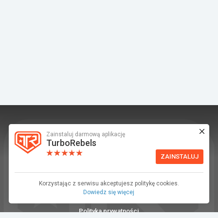
Zainstaluj darmową aplikację
TurboRebels to platforma społecznościowa i
TurboRebels
aplikacja mobilna dla fanów motoryzacji.
ZAINSTALUJ
INFORMACJE I KONTAKT
Baza wiedzy (F.A.Q.)
Korzystając z serwisu akceptujesz politykę cookies.
Dowiedz się więcej
Regulamin
Polityka prywatności