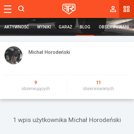
Magazyn
AKTYWNOŚĆ
AKTYWNOŚĆ
WYNIKI
WYNIKI
GARAŻ
GARAŻ
BLOG
BLOG
OBSERWOWANI
OBSERWOWANI
Tablica
Wyniki
Michał Horodeński
Blogi
Galerie
Wydarzenia
9
11
obserwujących
obserwowanych
Giełda
Ranking
1 wpis użytkownika Michał Horodeński
Zaloguj się