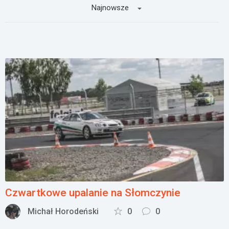
Najnowsze
Załóż konto
Czwartkowe upalanie na Słomczynie
Michał Horodeński
0
0