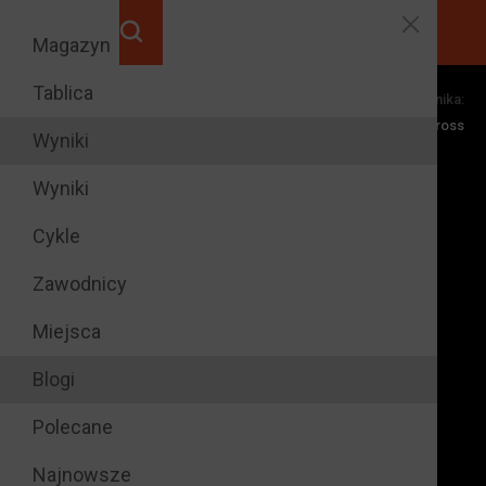
Magazyn
Tablica
Dyscypliny zawodnika:
razy na
14
Rallycross
podium rundy
Wyniki
Wyniki
Cykle
Zawodnicy
Miejsca
Blogi
Polecane
Najnowsze