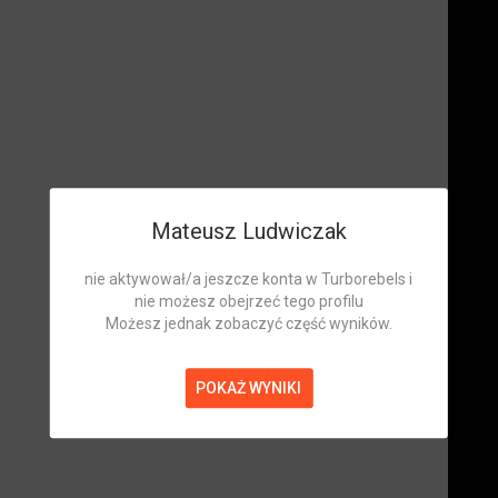
Mateusz Ludwiczak
nie aktywował/a jeszcze konta w Turborebels i
nie możesz obejrzeć tego profilu
Możesz jednak zobaczyć część wyników.
POKAŻ WYNIKI
Mateusz Ludwiczak
Zawodnik