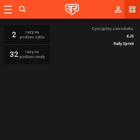
Magazyn
Dyscypliny zawodnika:
Tablica
razy na
2
KJS
podium cyklu
Wyniki
Rally Sprint
razy na
32
Blogi
podium rundy
Galerie
Wydarzenia
Giełda
Ranking
Zaloguj się