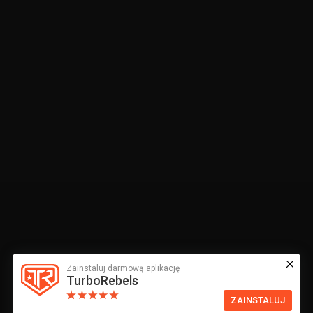
Zainstaluj darmową aplikację
TurboRebels
ZAINSTALUJ