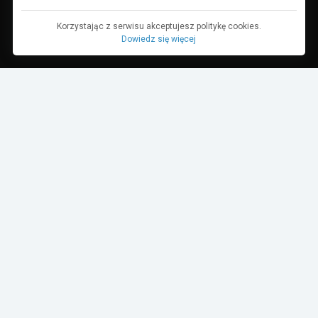
Korzystając z serwisu akceptujesz politykę cookies.
Dowiedz się więcej
Dane pochodzą z bazy danych TurboRebels. Wciąż pracujemy nad ich
aktualnością.
MIEJSCE W ZAWODACH
1
2
3
4-10