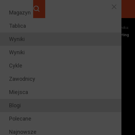
Magazyn
Tablica
Dyscypliny zawodnika:
razy na
6
Karting
podium rundy
Wyniki
Wyniki
Cykle
Zawodnicy
Miejsca
Blogi
Polecane
Najnowsze