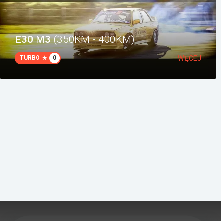
Załóż konto
E30 M3
(350KM - 400KM)
TURBO
0
WIĘCEJ