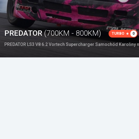
PREDATOR
(700KM - 800KM)
TURBO
0