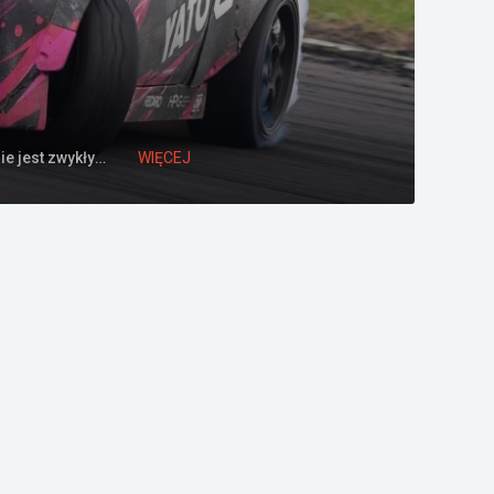
PREDATOR LS3 V8 6.2 Vortech Supercharger Samochód Karoliny nie jest zwykłym Nissanem S14. Pod je...
WIĘCEJ