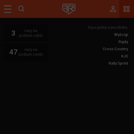
Magazyn
Dyscypliny zawodnika:
Tablica
razy na
3
Wyścigi
podium cyklu
Wyniki
Rajdy
Cross Country
razy na
47
Blogi
podium rundy
KJS
Rally Sprint
Galerie
Wydarzenia
Giełda
Ranking
Zaloguj się