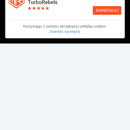
TurboRebels
ZAINSTALUJ
Korzystając z serwisu akceptujesz politykę cookies.
Dowiedz się więcej
Dane pochodzą z bazy danych TurboRebels. Wciąż pracujemy nad ich
aktualnością.
MIEJSCE W ZAWODACH
1
2