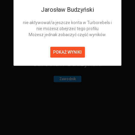
Jarosław Budzyński
nie aktywował/a jeszcze konta w Turborebels i
nie możesz obejrzeć tego profilu
Możesz jednak zobaczyć część wyników.
POKAŻ WYNIKI
Jarosław Budzyński
Zawodnik