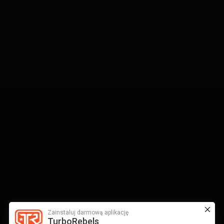
Zainstaluj darmową aplikację
TurboRebels