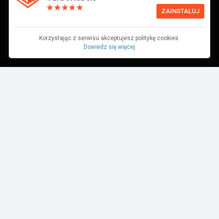
ZAINSTALUJ
Korzystając z serwisu akceptujesz politykę cookies.
Dowiedz się więcej
Dane pochodzą z bazy danych TurboRebels. Wciąż pracujemy nad ich
aktualnością.
MIEJSCE W ZAWODACH
1
2
3