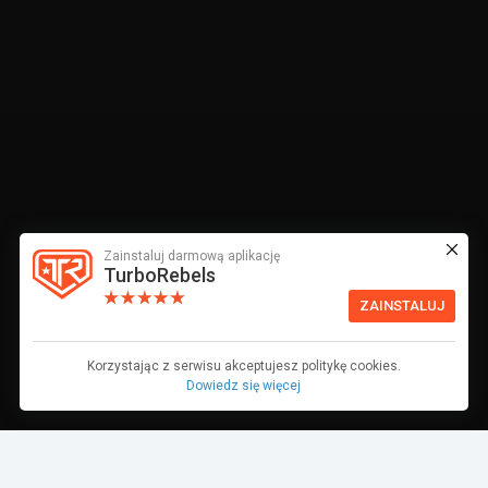
Zainstaluj darmową aplikację
TurboRebels
ZAINSTALUJ
Korzystając z serwisu akceptujesz politykę cookies.
Dowiedz się więcej