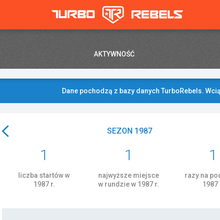
AKTYWNOŚĆ
Dane pochodzą z bazy danych TurboRebels. Wcią
SEZON 1987
1
1
1
liczba startów w
najwyższe miejsce
razy na p
1987 r.
w rundzie w 1987 r.
1987 