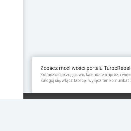
Zobacz możliwości portalu TurboRebel
Zobacz sesje zdjęciowe, kalendarz imprez, i wiele
Zaloguj się, włącz tablicę i wyłącz ten komunikat ;
TurboRebels to platforma społecznościowa i aplikacja
mobilna dla fanów motoryzacji.
INFORMACJE I KONTAKT