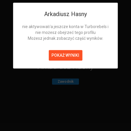
Arkadiusz Hasny
nie aktywował/a jeszcze konta w Turborebels i
nie możesz obejrzeć tego profilu
Możesz jednak zobaczyć część wyników.
POKAŻ WYNIKI
Arkadiusz Hasny
Zawodnik