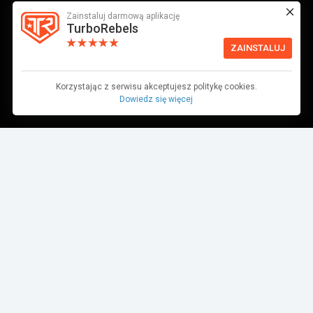
Zainstaluj darmową aplikację
TurboRebels
ZAINSTALUJ
Korzystając z serwisu akceptujesz politykę cookies.
Dowiedz się więcej
Dane pochodzą z bazy danych TurboRebels. Wciąż pracujemy nad ich
aktualnością.
MIEJSCE W ZAWODACH
1