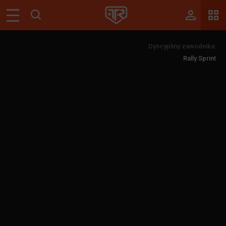
Magazyn
Dyscypliny zawodnika:
Tablica
Rally Sprint
Wyniki
Blogi
Galerie
Wydarzenia
Giełda
Ranking
Zaloguj się