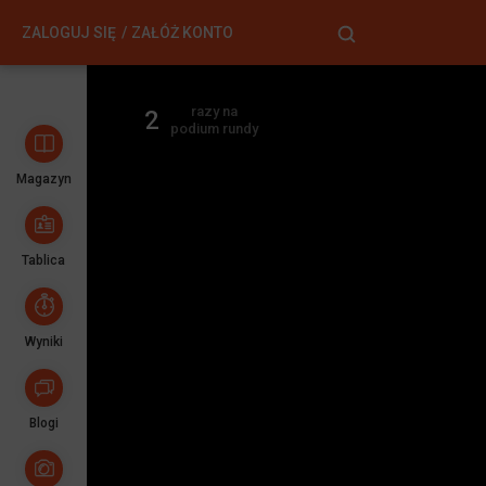
ZALOGUJ SIĘ
ZAŁÓŻ KONTO
razy na
2
podium rundy
Magazyn
Tablica
Wyniki
Blogi