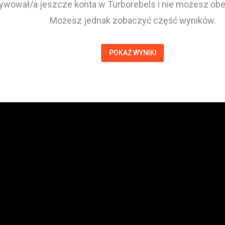
tywował/a jeszcze konta w Turborebels i nie możesz obej
Możesz jednak zobaczyć część wyników.
POKAŻ WYNIKI
Arkadiusz Głowacki
Zawodnik