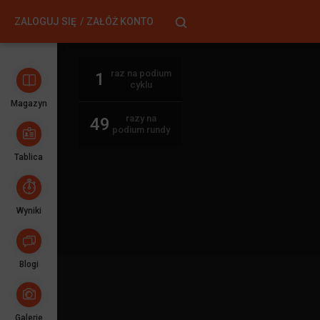
ZALOGUJ SIĘ
ZAŁÓŻ KONTO
raz na podium
1
cyklu
Magazyn
razy na
49
podium rundy
Tablica
Wyniki
Blogi
Galerie