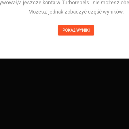
tywował/a jeszcze konta w Turborebels i nie możesz obej
Możesz jednak zobaczyć część wyników.
POKAŻ WYNIKI
Aleksander Robak
Zawodnik