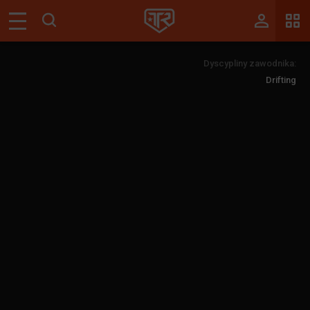
Magazyn
Dyscypliny zawodnika:
Tablica
Drifting
Wyniki
Blogi
Galerie
Wydarzenia
Giełda
Ranking
Zaloguj się