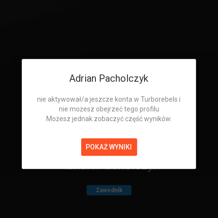
Adrian Pacholczyk
nie aktywował/a jeszcze konta w Turborebels i
nie możesz obejrzeć tego profilu
Możesz jednak zobaczyć część wyników.
POKAŻ WYNIKI
Adrian Pacholczyk
Zawodnik