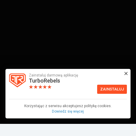
Zainstaluj darmową aplikację
TurboRebels
ZAINSTALUJ
Korzystając z serwisu akceptujesz politykę cookies.
Dowiedz się więcej
Dane pochodzą z bazy danych TurboRebels. Wciąż pracujemy nad ich