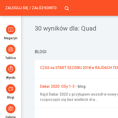
ZALOGUJ SIĘ
ZAŁÓŻ KONTO
30 wyników dla:
Quad
Magazyn
BLOGI
Tablica
CZAS na START SEZONU 2018 w RAJDACH 
Wyniki
Dakar 2020: OSy 1-3
- blog
Rajd Dakar 2020 z przytupem wszedł w nowy r
Blogi
rozpoczęło się bez wielkich dra...
Galerie