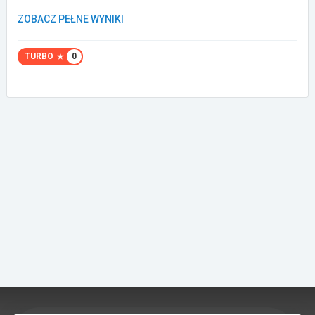
ZOBACZ PEŁNE WYNIKI
Załóż konto
TURBO
0