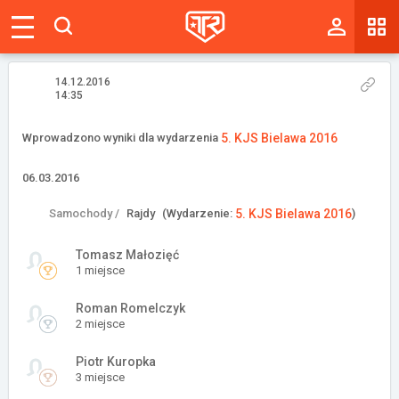
Magazyn
Tablica
14.12.2016
14:35
Wyniki
Wprowadzono wyniki dla wydarzenia
5. KJS Bielawa 2016
Blogi
06.03.2016
Galerie
Samochody /
Rajdy
(Wydarzenie:
5. KJS Bielawa 2016
)
Wydarzenia
Tomasz Małozięć
1 miejsce
Giełda
Roman Romelczyk
Ranking
2 miejsce
Piotr Kuropka
3 miejsce
Zaloguj się