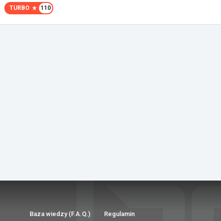
TURBO
110
Baza wiedzy (F.A.Q.)
Regulamin