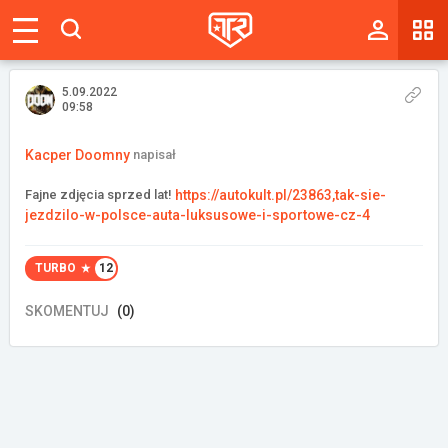
Magazyn
Tablica
5.09.2022
09:58
Wyniki
Kacper Doomny
napisał
Blogi
Fajne zdjęcia sprzed lat!
https://autokult.pl/23863,tak-sie-
jezdzilo-w-polsce-auta-luksusowe-i-sportowe-cz-4
Galerie
Wydarzenia
TURBO
12
SKOMENTUJ
(0)
Giełda
Ranking
Zaloguj się