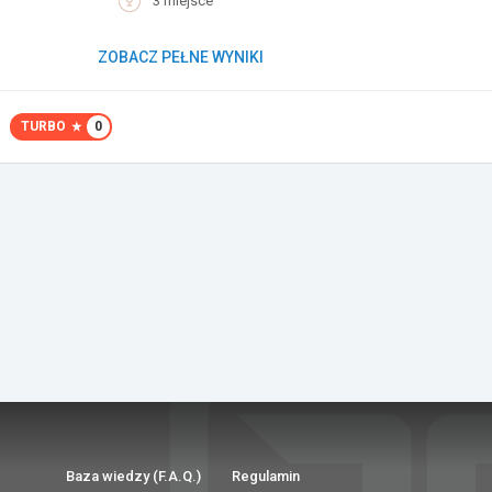
3 miejsce
ZOBACZ PEŁNE WYNIKI
TURBO
0
Baza wiedzy (F.A.Q.)
Regulamin