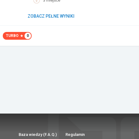
3 miejsce
ZOBACZ PEŁNE WYNIKI
TURBO
0
Baza wiedzy (F.A.Q.)
Regulamin