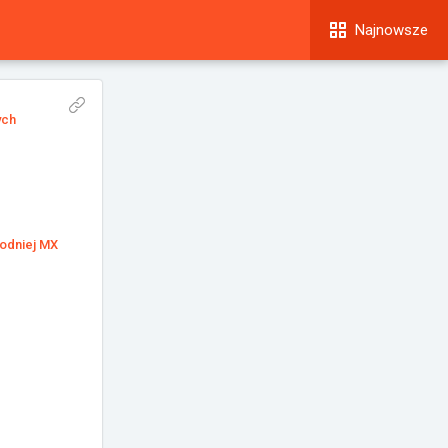
Najnowsze
ych
hodniej MX