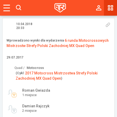
Magazyn
Tablica
10.04.2018
20:33
Wyniki
Wprowadzono wyniki dla wydarzenia
6 runda Motocrossowych
Mistrzostw Strefy Polski Zachodniej MX Quad Open
Blogi
29.07.2017
Galerie
Quad /
Motocross
Wydarzenia
(Cykl:
2017 Motocross Mistrzostwa Strefy Polski
Zachodniej MX Quad Open
)
Giełda
Roman Gwiazda
Ranking
1 miejsce
Damian Rajczyk
2 miejsce
Zaloguj się