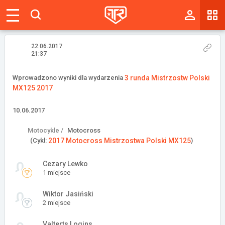
Magazyn
Tablica
22.06.2017
21:37
Wyniki
Wprowadzono wyniki dla wydarzenia
3 runda Mistrzostw Polski
MX125 2017
Blogi
10.06.2017
Galerie
Motocykle /
Motocross
Wydarzenia
(Cykl:
2017 Motocross Mistrzostwa Polski MX125
)
Giełda
Cezary Lewko
1 miejsce
Ranking
Wiktor Jasiński
2 miejsce
Zaloguj się
Valterts Logins