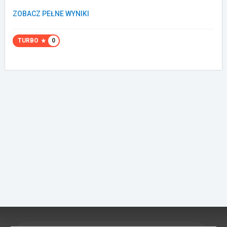
ZOBACZ PEŁNE WYNIKI
Załóż konto
TURBO
0