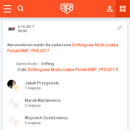
Magazyn
Tablica
6.10.2017
00:00
Wyniki
Wprowadzono wyniki dla wydarzenia
Driftingowe Mistrzostwa
Polski DMP , PFD 2017
Blogi
Samochody /
Drifting
Galerie
(Cykl:
Driftingowe Mistrzostwa Polski DMP , PFD 2017
)
Wydarzenia
Jakub Przygoński
1 miejsce
Giełda
Marek Wartałowicz
Ranking
2 miejsce
Wojciech Goździewicz
3 miejsce
Zaloguj się