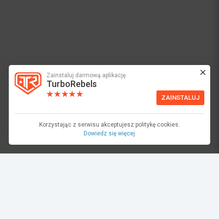
Zainstaluj darmową aplikację
TurboRebels
ZAINSTALUJ
Korzystając z serwisu akceptujesz politykę cookies.
Dowiedz się więcej
dariusz oltuszyk
18.08.2023 20:55
610_8646