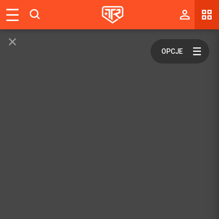
Magazyn
Tablica
Wyniki
Blogi
Galerie
Wydarzenia
Giełda
Ranking
Zaloguj się