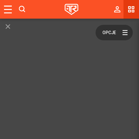
Magazyn
Tablica
Wyniki
Blogi
Galerie
Wydarzenia
Giełda
Ranking
Zaloguj się