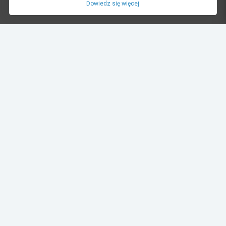
Dowiedz się więcej
dariusz oltuszyk
12.02.2023 20:59
DOL_6081
Rajdy
słomczyn
Album:
EXIDE Puchar Toru Słomczyn - 1 runda