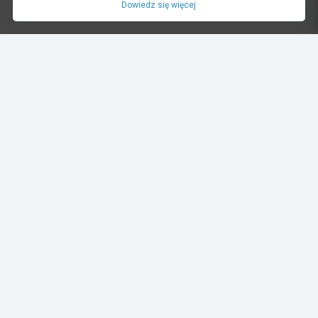
Dowiedz się więcej
dariusz oltuszyk
12.02.2023 20:59
DOL_5644
Rajdy
słomczyn
Album:
EXIDE Puchar Toru Słomczyn - 1 runda