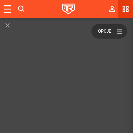
Magazyn
Tablica
Wyniki
Blogi
Galerie
Wydarzenia
Giełda
Ranking
Zaloguj się