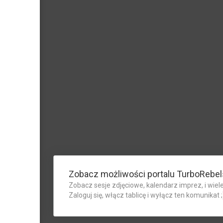
Zobacz możliwości portalu TurboRebel
Zobacz sesje zdjęciowe, kalendarz imprez, i wiele
Zaloguj się, włącz tablicę i wyłącz ten komunikat ;