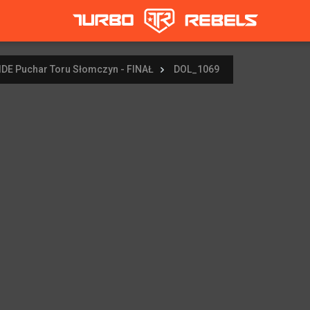
IDE Puchar Toru Słomczyn - FINAŁ
DOL_1069