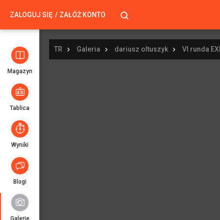
ZALOGUJ SIĘ
ZAŁÓŻ KONTO
TR
Galeria
dariusz oltuszyk
VI runda EX
Magazyn
Tablica
Wyniki
Blogi
Galerie