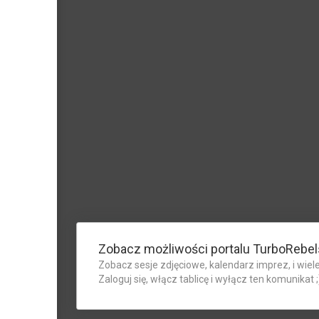
Zobacz możliwości portalu TurboRebel
Zobacz sesje zdjęciowe, kalendarz imprez, i wiele
Zaloguj się, włącz tablicę i wyłącz ten komunikat ;