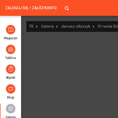
ZALOGUJ SIĘ
ZAŁÓŻ KONTO
TR
Galeria
dariusz oltuszyk
IV runda S
Magazyn
Tablica
Wyniki
Blogi
Galerie