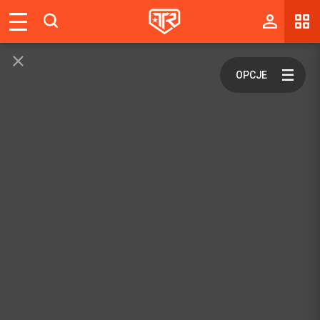
Magazyn
Tablica
Wyniki
Blogi
Galerie
Wydarzenia
Giełda
Ranking
Zaloguj się