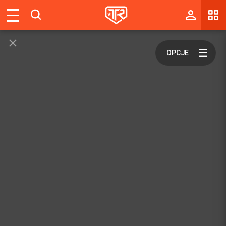
Magazyn
Tablica
Wyniki
Blogi
Galerie
Wydarzenia
Giełda
Ranking
Zaloguj się