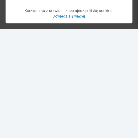
Korzystając z serwisu akceptujesz politykę cookies.
Dowiedz się więcej
dariusz oltuszyk
24.05.2022 14:05
_DOL6877
mistrzostwa polski
eliminacja
słomczyn
Album:
III runda Mistrzostw Polski Rallycross